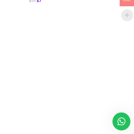
$
7
$
59
USD